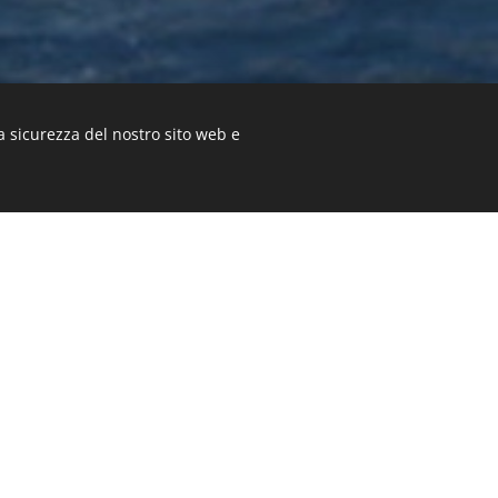
a sicurezza del nostro sito web e
 Japanese-inspired supe
Hydro Tec